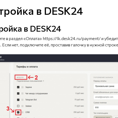
тройка в DESK24
ройка в DESK24
ите в раздел «Оплата»
https://lk.desk24.ru/payment/
и убедит
 Если нет, подключите её, проставив галочку в нужной строк