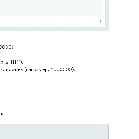
0000).
).
 #ffffff).
Настроить» (например, #000000).
и.