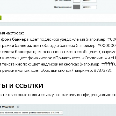
ния настроек:
 фона баннера:
цвет подложки уведомления (например, #00
 рамки баннера:
цвет обводки баннера (например, #000000
 текста баннера:
цвет основного текста сообщения (например,
т кнопок:
цвет фона кнопок «Принять все», «Отклонить» и «
 текста кнопок:
цвет надписей на кнопках (например, #ffffff).
т рамки кнопок:
цвет обводки кнопок (например, #737373).
ты и ссылки
лните текстовые поля и ссылку на политику конфиденциальност