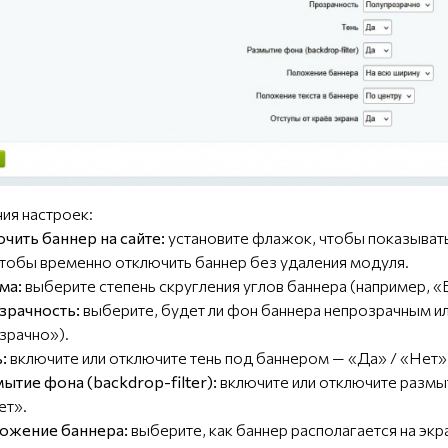
ния настроек:
чить баннер на сайте:
установите флажок, чтобы показывать
тобы временно отключить баннер без удаления модуля.
ма:
выберите степень скругления углов баннера (например, 
зрачность:
выберите, будет ли фон баннера непрозрачным и
зрачно»).
:
включите или отключите тень под баннером — «Да» / «Нет»
ытие фона (backdrop-filter):
включите или отключите размы
ет».
ожение баннера:
выберите, как баннер располагается на экр