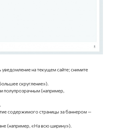
 уведомление на текущем сайте; снимите
«Большее скругление»).
ли полупрозрачным (например,
.
тие содержимого страницы за баннером —
ане (например, «На всю ширину»).