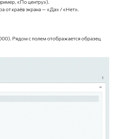
пример, «По центру»).
а от краёв экрана — «Да» / «Нет».
0000). Рядом с полем отображается образец