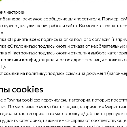
ния настроек:
т баннера:
основное сообщение для посетителя. Пример: «М
то нужно для улучшения работы сайта. Вы можете принять все
.»
пка «Принять все»:
подпись кнопки полного согласия (наприм
пка «Отклонить»:
подпись кнопки отказа от необязательных 
пка «Настроить»:
подпись кнопки открытия выбора категорий
 политики конфиденциальности:
адрес страницы с политико
L).
т ссылки на политику:
подпись ссылки на документ (наприме
пы cookies
оке «Группы cookies» перечислены категории, которые посети
ь». По умолчанию могут быть заданы, например: «Маркетинг
ы добавить категорию, нажмите кнопку «Добавить группу» и в
ы удалить категорию, нажмите «×» справа от соответствующе
ания групп должны соответствовать типам cookie, которые вы 