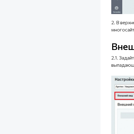
2. В верх
многосайт
Внеш
2.1. Зада
выпадающ