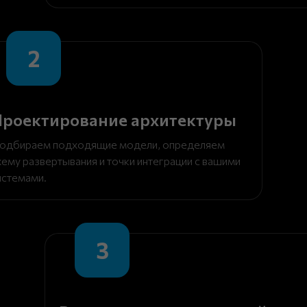
2
роектирование архитектуры
одбираем подходящие модели, определяем
хему развертывания и точки интеграции с вашими
истемами.
3