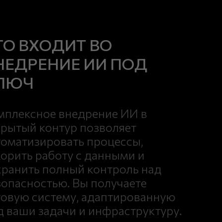
ТО ВХОДИТ ВО
НЕДРЕНИЕ ИИ ПОД
ЛЮЧ
мплексное внедрение ИИ в
крытый контур позволяет
томатизировать процессы,
корить работу с данными и
хранить полный контроль над
зопасностью. Вы получаете
товую систему, адаптированную
д ваши задачи и инфраструктуру.