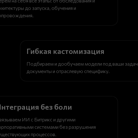
ерем на себя все этапы: от обследования и
рхитектуры до запуска, обучения и
опровождения.
Гибкая кастомизация
Подбираем и дообучаем модели под ваши задач
документы и отраслевую специфику.
нтеграция без боли
вязываем ИИ с Битрикс и другими
орпоративными системами без разрушения
уществующих процессов.