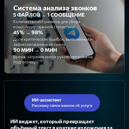
Система анализа звонков
5 ФАЙЛОВ → 1 СООБЩЕНИЕ
Количество источников для сбора
консолидированной статистики
45% → 98%
Доля критических ошибок, выявленных и
зафиксированных за смену
90 МИН → 0 МИН
Время, затрачиваемое руководителем на
подготовку
ИИ виджет, который превращает
объёмный текст в краткие изложения за