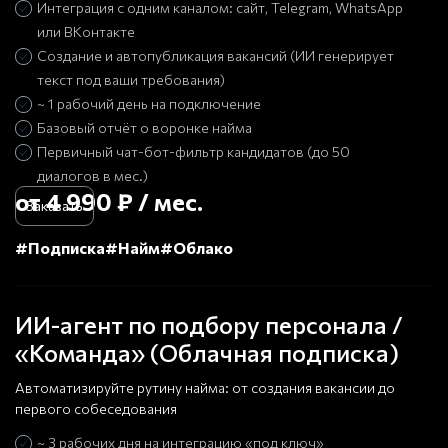
Интеграция с одним каналом: сайт, Telegram, WhatsApp
или ВКонтакте
Создание и автопубликация вакансий (ИИ генерирует
текст под ваши требования)
~ 1 рабочий день на подключение
Базовый отчёт о воронке найма
Первичный чат-бот-фильтр кандидатов (до 50
диалогов в мес.)
от 4 990 ₽ / мес.
Заказать
#Подписка
#Найм
#Облако
ИИ-агент по подбору персонала /
«Команда» (Облачная подписка)
Автоматизируйте рутину найма: от создания вакансии до
первого собеседования
~ 3 рабочих дня на интеграцию «под ключ»