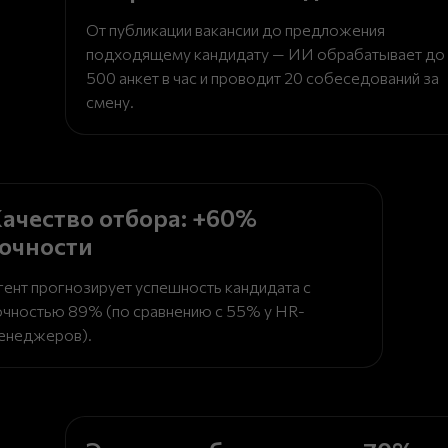
От публикации вакансии до предложения
подходящему кандидату — ИИ обрабатывает до
500 анкет в час и проводит 20 собеседований за
смену.
ачество отбора: +60%
очности
гент прогнозирует успешность кандидата с
очностью 89% (по сравнению с 55% у HR-
енеджеров).