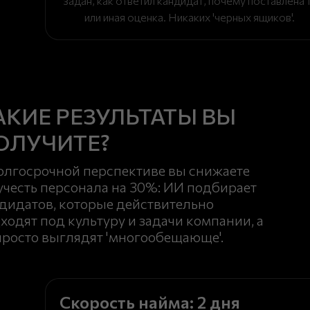
задан, как ответил кандидат, почему поставлена 
или иная оценка. Никаких 'черных ящиков'.
АКИЕ РЕЗУЛЬТАТЫ ВЫ
ОЛУЧИТЕ?
олгосрочной перспективе вы снижаете
учесть персонала на 30%: ИИ подбирает
дидатов, которые действительно
ходят под культуру и задачи компании, а
просто выглядят 'многообещающе'.
Скорость найма: 2 дня