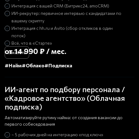
Интеграция с вашей CRM (Битрикс24, amoCRM)
ИИ-рекрутер: первичное интервью с кандидатами по
вашему скрипту
Интеграция с hh.ru и Avito (сбор откликов в один
поток)
Всё, что в «Старте»
от 14 990 ₽ / мес.
Заказать
#Найм
#Облако
#Подписка
ИИ-агент по подбору персонала /
«Кадровое агентство» (Облачная
подписка)
Автоматизируйте рутину найма: от создания вакансии до
первого собеседования
~ 5 рабочих дней на интеграцию «под ключ»