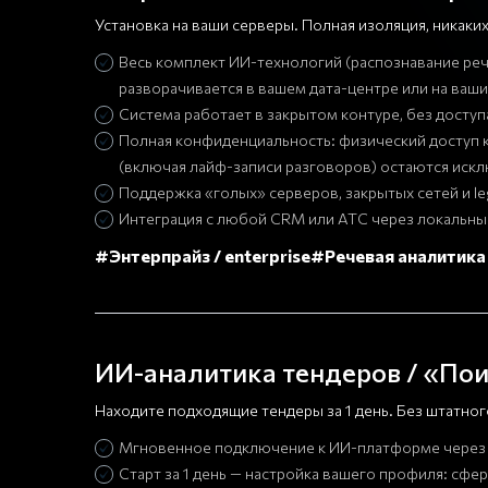
Установка на ваши серверы. Полная изоляция, никаки
Весь комплект ИИ-технологий (распознавание реч
разворачивается в вашем дата-центре или на ваши
Система работает в закрытом контуре, без доступ
Полная конфиденциальность: физический доступ 
(включая лайф-записи разговоров) остаются иск
Поддержка «голых» серверов, закрытых сетей и l
Интеграция с любой CRM или АТС через локальные
#Энтерпрайз / enterprise
#Речевая аналитика
ИИ-аналитика тендеров / «Пои
Находите подходящие тендеры за 1 день. Без штатно
Мгновенное подключение к ИИ-платформе через
Старт за 1 день — настройка вашего профиля: сфе