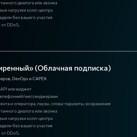
танного диалога или звонка
вые нагрузки колл-центра
едели без вашего участия
 от DDoS.
ширенный» (Облачная подписка)
рверов, DevOps и CAPEX
API или виджет
ей телефонией/мессенджерами
ента и оператора, паузы, слова-паразиты, возражения
танного диалога или звонка
вые нагрузки колл-центра
едели без вашего участия
 от DDoS.