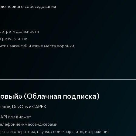
и до первого собеседования
ортрету должности
р результатов
тия вакансий и узкие места воронки
товый» (Облачная подписка)
рверов, DevOps и CAPEX
API или виджет
ей телефонией/мессенджерами
ента и оператора, паузы, слова-паразиты, возражения