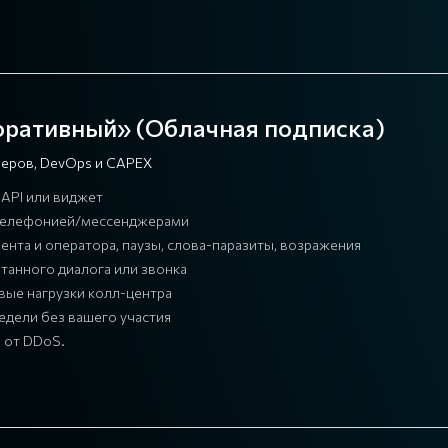
оративный» (Облачная подписка)
рверов, DevOps и CAPEX
API или виджет
ей телефонией/мессенджерами
ента и оператора, паузы, слова-паразиты, возражения
танного диалога или звонка
вые нагрузки колл-центра
едели без вашего участия
 от DDoS.