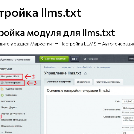
тройка llms.txt
ройка модуля для llms.txt
ите в раздел Маркетинг ⭢ Настройка LLMS ⭢ Автогенерация