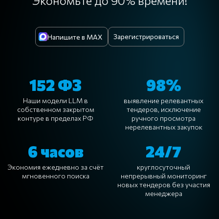
Экономьте до 90% времени!
Зарегистрироваться
Напишите в MAX
152 ФЗ
98%
Наши модели LLM в
выявление релевантных
собственном закрытом
тендеров, исключение
контуре в пределах РФ
ручного просмотра
нерелевантных закупок
6 часов
24/7
Экономия ежедневно за счёт
круглосуточный
мгновенного поиска
непрерывный мониторинг
новых тендеров без участия
менеджера