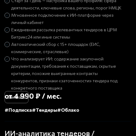
Старт за 1 день — настройка вашего профиля: сфера
деятельности, ключевые слова, регионы, порог НМЦК
Мгновенное подключение к ИИ-платформе через
личный кабинет
Ежедневная рассылка релевантных тендеров в ЦРМ
Битрикс24 или иные системы
Автоматический сбор с 15+ площадок (ЕИС,
коммерческие, отраслевые)
Что анализирует ИИ: содержание закупочной
документации, требования к поставщикам, скрытые
критерии, похожие выигранные контракты
конкурентов, признаки «заточенности» тендера под
конкретного поставщика
от 4 990 ₽ / мес.
Заказать
#Подписка
#Тендеры
#Облако
ИИ-аналитика тендеров /