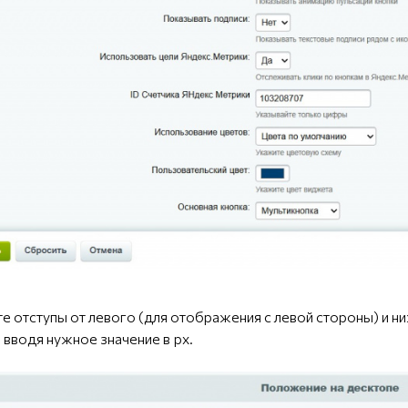
йте отступы от левого (для отображения с левой стороны) и н
 вводя нужное значение в px.