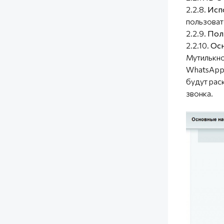
2.2.8.
Исп
пользоват
2.2.9.
Пол
2.2.10.
Осн
Мутилькно
WhatsApp/
будут рас
звонка.