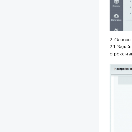
2. Основн
2.1. Зада
строке и 