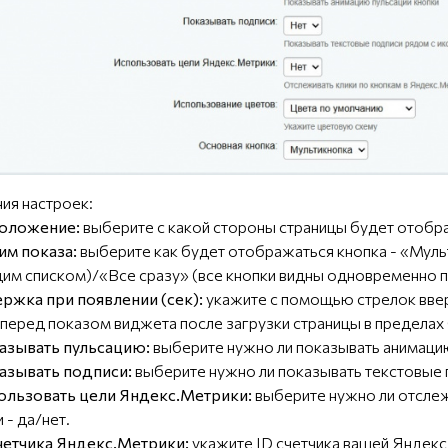
ния настроек:
оложение:
выберите с какой стороны страницы будет отобра
им показа:
выберите как будет отображаться кнопка - «Муль
м списком)/«Все сразу» (все кнопки видны одновременно п
ржка при появлении (сек):
укажите с помощью стрелок вверх
перед показом виджета после загрузки страницы в пределах 
азывать пульсацию:
выберите нужно ли показывать анимацию 
азывать подписи:
выберите нужно ли показывать текстовые 
ользовать цели Яндекс.Метрики:
выберите нужно ли отслеж
 - да/нет.
четчика Яндекс.Метрики:
укажите ID счетчика вашей Яндекс