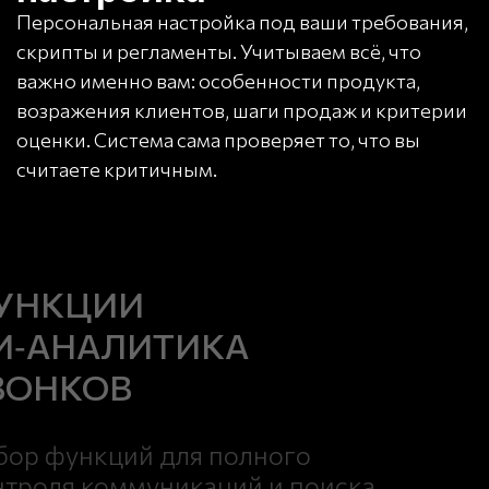
Персональная настройка под ваши требования,
скрипты и регламенты. Учитываем всё, что
важно именно вам: особенности продукта,
возражения клиентов, шаги продаж и критерии
оценки. Система сама проверяет то, что вы
считаете критичным.
УНКЦИИ
И‑АНАЛИТИКА
ВОНКОВ
бор функций для полного
нтроля коммуникаций и поиска