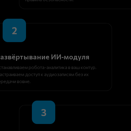
2
азвёртывание ИИ‑модуля
станавливаем робота-аналитика в ваш контур.
астраиваем доступ к аудиозаписям без их
ередачи вовне.
3