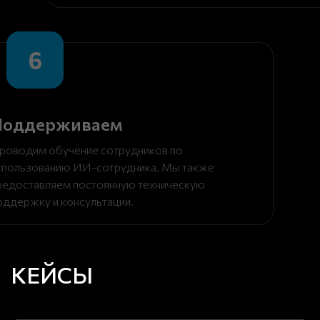
6
Поддерживаем
роводим обучение сотрудников по
спользованию ИИ-сотрудника. Мы также
редоставляем постоянную техническую
оддержку и консультации.
КЕЙСЫ