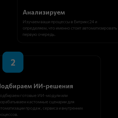
Анализируем
Изучаем ваши процессы в Битрикс24 и
определяем, что именно стоит автоматизировать
первую очередь.
2
Подбираем ИИ-решения
одбираем готовые ИИ-модули или
азрабатываем кастомные сценарии для
втоматизации продаж, сервиса и внутренних
роцессов.