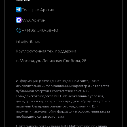
Телеграм Аритин
MAX Аритин
+7 (495) 540-59-40
info@aritin.ru
Круглосуточная тех. поддержка
г. Москва, ул. Ленинская Слобода, 26
Информация, размещенная на данном сайте, носит
исключительно информационный характер и не является
публичной офертой в соответствии со ст. 435
Гражданского кодекса РФ. Любые указанные условия,
цены, сроки и характеристики продуктов/услуг могут быть
изменены без предварительного уведомления. Для
получения актуальной информации и оформления заказа
необходимо связаться с нами.
Деятельность организации Meta Platforms Inc. признана